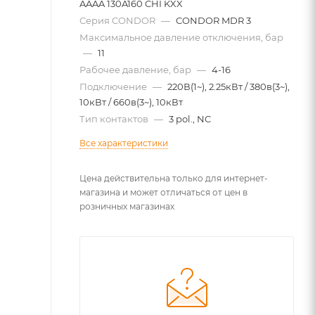
AAAA 130A160 CHI KXX
Серия CONDOR
—
CONDOR MDR 3
Максимальное давление отключения, бар
—
11
Рабочее давление, бар
—
4-16
Подключение
—
220В(1~), 2.25кВт / 380в(3~),
10кВт / 660в(3~), 10кВт
Тип контактов
—
3 pol., NC
Все характеристики
Цена действительна только для интернет-
магазина и может отличаться от цен в
розничных магазинах