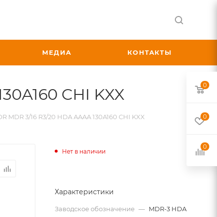
МЕДИА
КОНТАКТЫ
0
30A160 CHI KXX
 MDR 3/16 R3/20 HDA AAAA 130A160 CHI KXX
0
0
Нет в наличии
Характеристики
Заводское обозначение
—
MDR-3 HDA