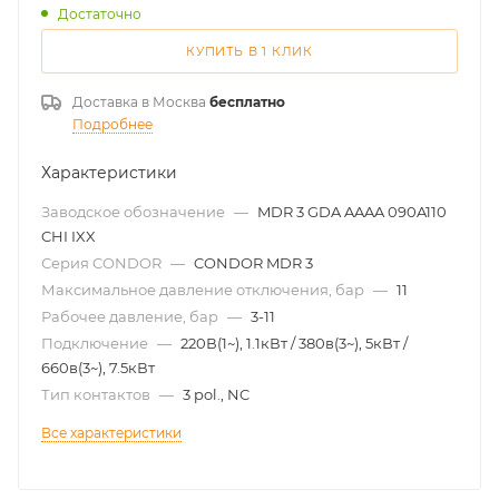
Достаточно
КУПИТЬ В 1 КЛИК
Доставка в
Москва
бесплатно
Подробнее
Характеристики
Заводское обозначение
—
MDR 3 GDA AAAA 090A110
CHI IXX
Серия CONDOR
—
CONDOR MDR 3
Максимальное давление отключения, бар
—
11
Рабочее давление, бар
—
3-11
Подключение
—
220В(1~), 1.1кВт / 380в(3~), 5кВт /
660в(3~), 7.5кВт
Тип контактов
—
3 pol., NC
Все характеристики